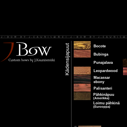
Bocote
Bubinga
Punajalava
Leopardwood
Macassar
ebony
Palisanteri
Pähkinäpuu
(Amerikka)
Loimu pähkinä
(Eurooppa)