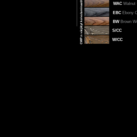
WAC
Walnut 
EBC
Ebony C
BW
Brown Wo
S/CC
W/CC